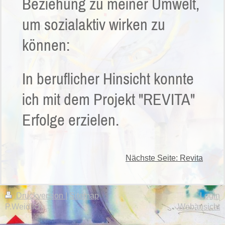
Beziehung zu meiner Umwelt,
um sozialaktiv wirken zu
können:
In beruflicher Hinsicht konnte
ich mit dem Projekt "REVITA"
Erfolge erzielen.
Nächste Seite: Revita
Druckversion
|
Sitemap
Login
P.Weidlich
Webansicht