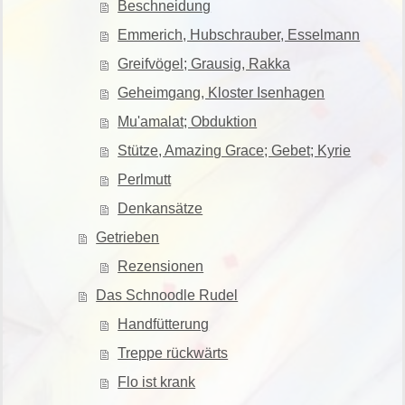
Beschneidung
Emmerich, Hubschrauber, Esselmann
Greifvögel; Grausig, Rakka
Geheimgang, Kloster Isenhagen
Mu'amalat; Obduktion
Stütze, Amazing Grace; Gebet; Kyrie
Perlmutt
Denkansätze
Getrieben
Rezensionen
Das Schnoodle Rudel
Handfütterung
Treppe rückwärts
Flo ist krank