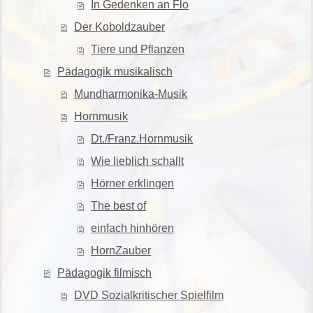
In Gedenken an Flo
Der Koboldzauber
Tiere und Pflanzen
Pädagogik musikalisch
Mundharmonika-Musik
Hornmusik
Dt./Franz.Hornmusik
Wie lieblich schallt
Hörner erklingen
The best of
einfach hinhören
HornZauber
Pädagogik filmisch
DVD Sozialkritischer Spielfilm