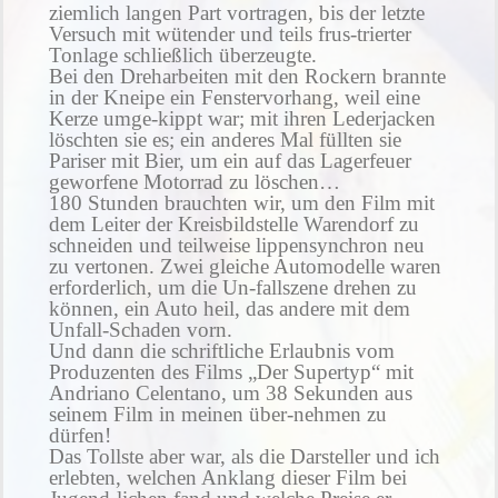
ziemlich langen Part vortragen, bis der letzte
Versuch mit wütender und teils frus-trierter
Tonlage schließlich überzeugte.
Bei den Dreharbeiten mit den Rockern brannte
in der Kneipe ein Fenstervorhang, weil eine
Kerze umge-kippt war; mit ihren Lederjacken
löschten sie es; ein anderes Mal füllten sie
Pariser mit Bier, um ein auf das Lagerfeuer
geworfene Motorrad zu löschen…
180 Stunden brauchten wir, um den Film mit
dem Leiter der Kreisbildstelle Warendorf zu
schneiden und teilweise lippensynchron neu
zu vertonen. Zwei gleiche Automodelle waren
erforderlich, um die Un-fallszene drehen zu
können, ein Auto heil, das andere mit dem
Unfall-Schaden vorn.
Und dann die schriftliche Erlaubnis vom
Produzenten des Films „Der Supertyp“ mit
Andriano Celentano, um 38 Sekunden aus
seinem Film in meinen über-nehmen zu
dürfen!
Das Tollste aber war, als die Darsteller und ich
erlebten, welchen Anklang dieser Film bei