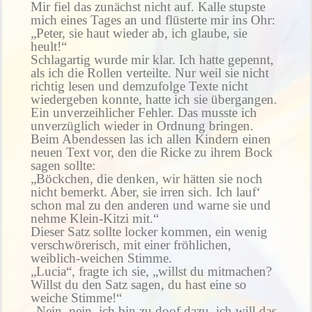
Mir fiel das zunächst nicht auf. Kalle stupste
mich eines Tages an und flüsterte mir ins Ohr:
„Peter, sie haut wieder ab, ich glaube, sie
heult!“
Schlagartig wurde mir klar. Ich hatte gepennt,
als ich die Rollen verteilte. Nur weil sie nicht
richtig lesen und demzufolge Texte nicht
wiedergeben konnte, hatte ich sie übergangen.
Ein unverzeihlicher Fehler. Das musste ich
unverzüglich wieder in Ordnung bringen.
Beim Abendessen las ich allen Kindern einen
neuen Text vor, den die Ricke zu ihrem Bock
sagen sollte:
„Böckchen, die denken, wir hätten sie noch
nicht bemerkt. Aber, sie irren sich. Ich lauf‘
schon mal zu den anderen und warne sie und
nehme Klein-Kitzi mit.“
Dieser Satz sollte locker kommen, ein wenig
verschwörerisch, mit einer fröhlichen,
weiblich-weichen Stimme.
„Lucia“, fragte ich sie, „willst du mitmachen?
Willst du den Satz sagen, du hast eine so
weiche Stimme!“
„Nein, nein, ich bin zu doof dazu, ich will das