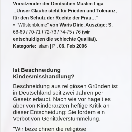
Vorsitzender der Deutschen Muslim Liga:
„Unser Glaube steht für Frieden und Toleranz,
für den Schutz der Rechte der Frau…”
»
“Wüstenblume”
von Waris Dirie. Auszüge: S.
68-69
/
70-71
/
72-73
/
74-75
/
76
(wir
entschuldigen die schlechte Qualität).
Kategorie:
Islam
|
PI
, 06. Feb 2006
Ist Beschneidung
Kindesmisshandlung?
Beschneidung aus religiösen Gründen ist
in Deutschland seit zwei Jahren per
Gesetz erlaubt. Nach wie vor hagelt es
aber von Kinderärzten heftige Kritik an
dieser Entscheidung: Sie fordern ein
Verbot von Genitalverstümmelung.
"Wir bezeichnen die religiöse